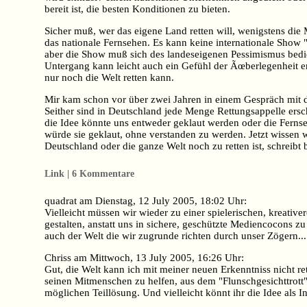
bereit ist, die besten Konditionen zu bieten.
Sicher muß, wer das eigene Land retten will, wenigstens die
das nationale Fernsehen. Es kann keine internationale Show "
aber die Show muß sich des landeseigenen Pessimismus bed
Untergang kann leicht auch ein Gefühl der Ãœberlegenheit er
nur noch die Welt retten kann.
Mir kam schon vor über zwei Jahren in einem Gespräch mit de
Seither sind in Deutschland jede Menge Rettungsappelle ersch
die Idee könnte uns entweder geklaut werden oder die Fernseh
würde sie geklaut, ohne verstanden zu werden. Jetzt wissen 
Deutschland oder die ganze Welt noch zu retten ist, schreib
Link | 6 Kommentare
quadrat am Dienstag, 12 July 2005, 18:02 Uhr:
Vielleicht müssen wir wieder zu einer spielerischen, kreativ
gestalten, anstatt uns in sichere, geschützte Mediencocons zu
auch der Welt die wir zugrunde richten durch unser Zögern...
Chriss am Mittwoch, 13 July 2005, 16:26 Uhr:
Gut, die Welt kann ich mit meiner neuen Erkenntniss nicht ret
seinen Mitmenschen zu helfen, aus dem "Flunschgesichttrott"
möglichen Teillösung. Und vielleicht könnt ihr die Idee als I